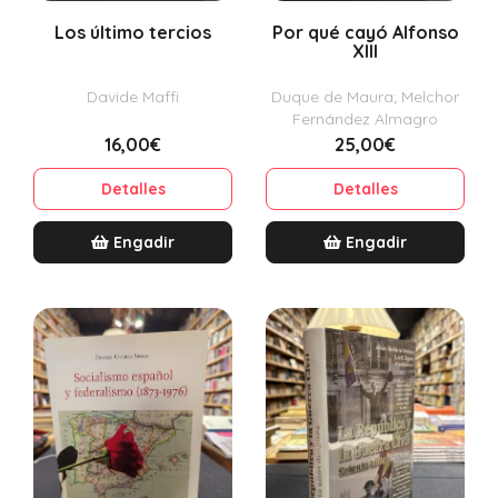
Los último tercios
Por qué cayó Alfonso
XIII
Davide Maffi
Duque de Maura; Melchor
Fernández Almagro
16,00€
25,00€
Detalles
Detalles
Engadir
Engadir