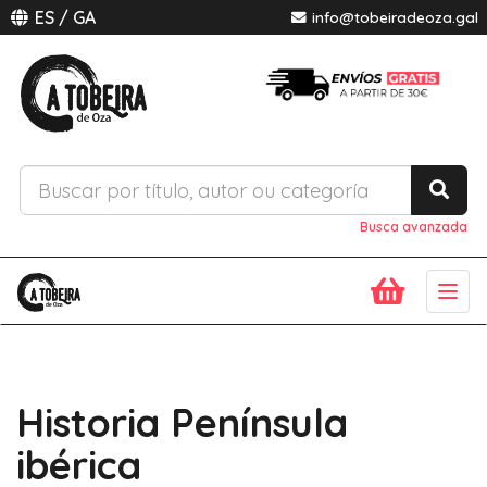
ES
/
GA
info@tobeiradeoza.gal
Busca avanzada
Togg
navig
Historia Península
ibérica