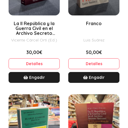
La II República y la
Franco
Guerra Civil en el
Archivo Secreto
Vaticano I-2
Vicente Cárcel Ortí (Ed.)
Luis Suárez
30,00€
50,00€
Detalles
Detalles
Engadir
Engadir