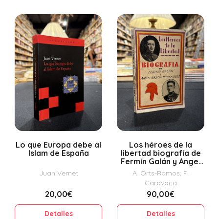
Lo que Europa debe al
Los héroes de la
Islam de España
libertad biografía de
Fermín Galán y Angel
García Hernández
Juan Vernet
A. Orts-Ramos; F.
Caravaca
20,00€
90,00€
Detalles
Detalles