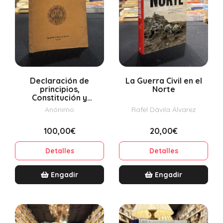
Declaración de
La Guerra Civil en el
principios,
Norte
Constitución y
Reglamentos
Anónimo
Rafel Dávila Álvarez
Generales de la Gran
Logia de España (con
100,00€
20,00€
sello...
Detalles
Detalles
Engadir
Engadir