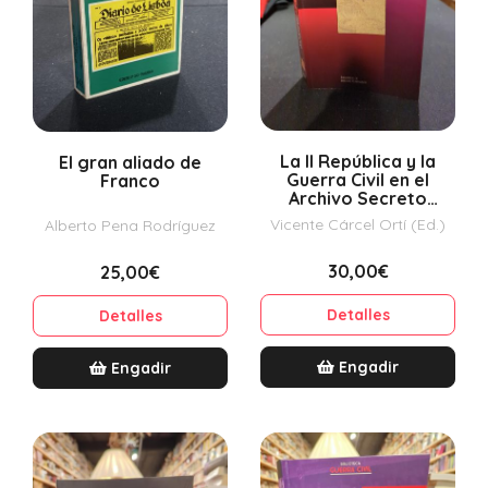
La II República y la
El gran aliado de
Guerra Civil en el
Franco
Archivo Secreto
Vaticano I-1
Vicente Cárcel Ortí (Ed.)
Alberto Pena Rodríguez
30,00€
25,00€
Detalles
Detalles
Engadir
Engadir