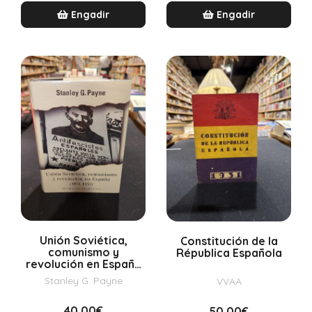
Engadir
Engadir
Unión Soviética,
Constitución de la
comunismo y
Républica Española
revolución en España
(1931-1939)
Stanley G. Payne
VVAA
40,00€
50,00€