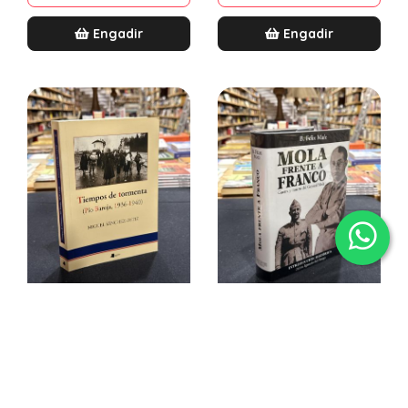
Engadir
Engadir
Tiempos de tormenta
Mola frente a Franco.
(Pío Baroja 1936-1940)
Guerra y muerte del
General Mola
Miguel Sánchez-Ostiz
B. Félix Maíz