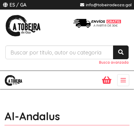
ES
/
GA
info@tobeiradeoza.gal
Busca avanzada
Togg
navig
Al-Andalus