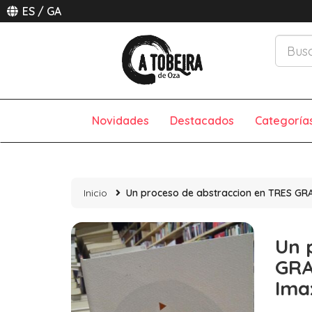
ES
/
GA
Novidades
Destacados
Categoría
Inicio
Un proceso de abstraccion en TRES GR
Un 
GRA
Ima