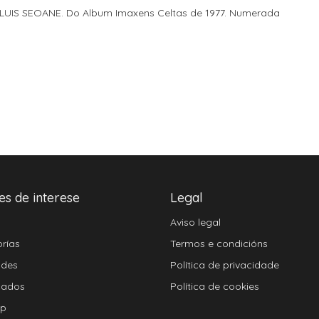
LUIS SEOANE. Do Album Imaxens Celtas de 1977. Numerada
es de interese
Legal
Aviso legal
rías
Termos e condicións
ades
Política de privacidade
cados
Política de cookies
ap