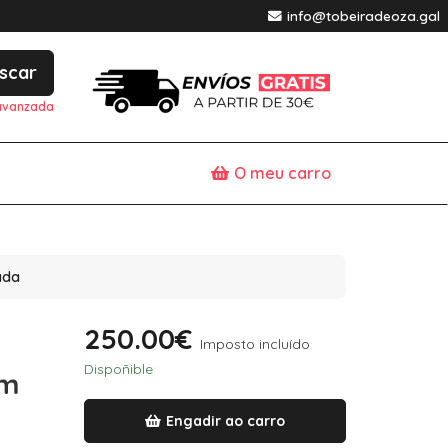
info@tobeiradeoza.gal
scar
avanzada
O meu carro
ada
250.00€
Imposto incluído
Dispoñible
um
Engadir ao carro