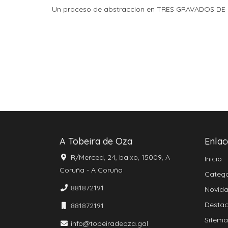
Un proceso de abstraccion en TRES GRAVADOS DE 
A Tobeira de Oza
Enlac
R/Merced, 24, baixo, 15009, A
Inicio
Coruña - A Coruña
Catego
881872191
Novid
Desta
881872191
Sitem
info@tobeiradeoza.gal