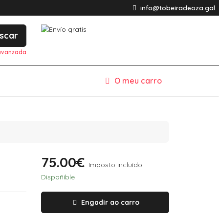
info@tobeiradeoza.gal
scar
avanzada
O meu carro
75.00€
Imposto incluído
Dispoñible
Engadir ao carro