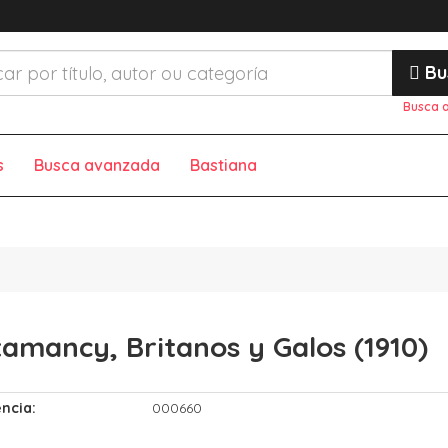
Bu
Busca 
s
Busca avanzada
Bastiana
tamancy, Britanos y Galos (1910)
ncia:
000660