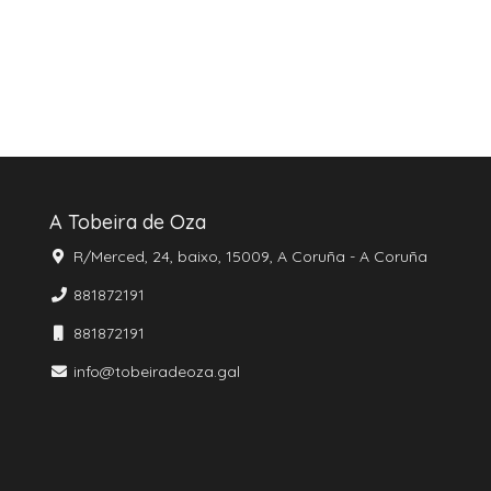
A Tobeira de Oza
R/Merced, 24, baixo, 15009, A Coruña - A Coruña
881872191
881872191
info@tobeiradeoza.gal