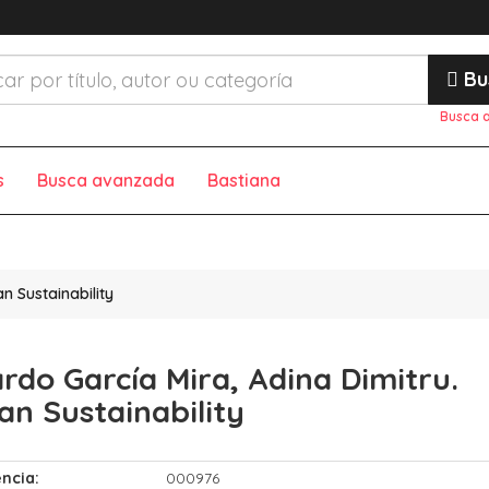
Bu
Busca 
s
Busca avanzada
Bastiana
n Sustainability
ardo García Mira, Adina Dimitru.
an Sustainability
ncia:
000976