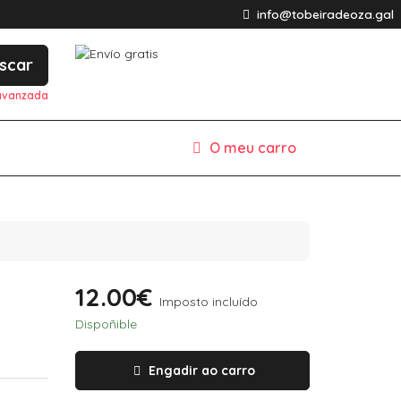
info@tobeiradeoza.gal
scar
avanzada
O meu carro
12.00€
Imposto incluído
Dispoñible
Engadir ao carro