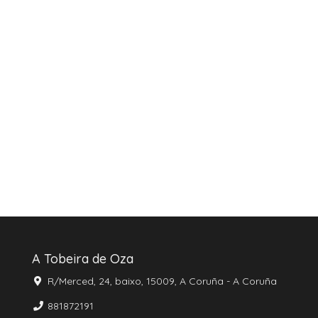
A Tobeira de Oza
R/Merced, 24, baixo, 15009, A Coruña - A Coruña
881872191