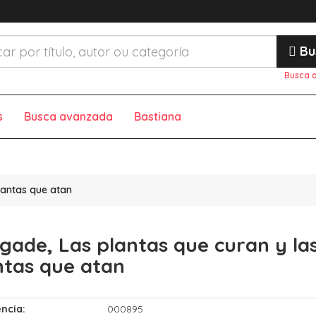
Bu
Busca 
s
Busca avanzada
Bastiana
lantas que atan
gade, Las plantas que curan y la
ntas que atan
ncia:
000895