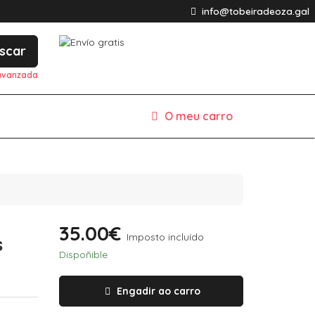
info@tobeiradeoza.gal
scar
avanzada
O meu carro
35.00€
Imposto incluído
s
Dispoñible
Engadir ao carro