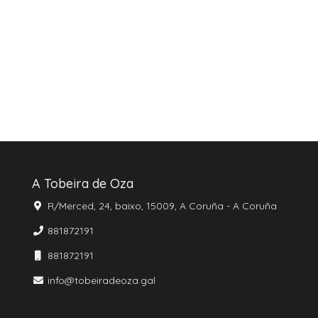
A Tobeira de Oza
R/Merced, 24, baixo, 15009, A Coruña - A Coruña
881872191
881872191
info@tobeiradeoza.gal