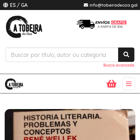
ES
/
GA
info@tobeiradeoza.gal
Busca avanzada
Togg
navig