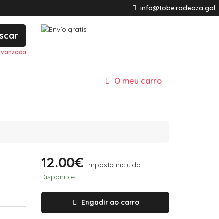
info@tobeiradeoza.gal
scar
avanzada
O meu carro
12.00€
Imposto incluído
Dispoñible
Engadir ao carro