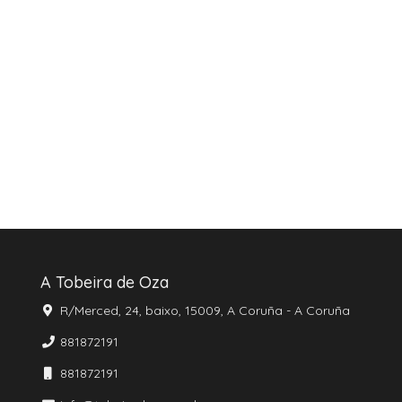
A Tobeira de Oza
R/Merced, 24, baixo, 15009, A Coruña - A Coruña
881872191
881872191