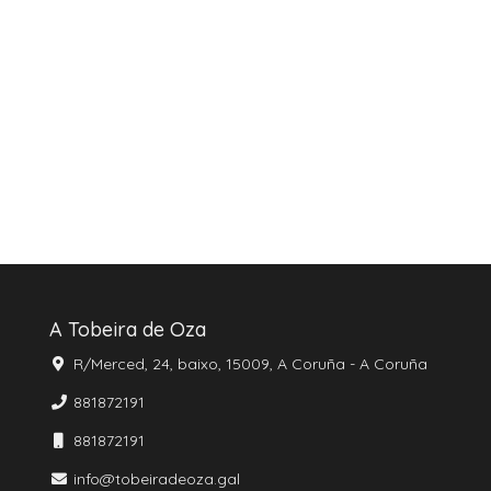
A Tobeira de Oza
R/Merced, 24, baixo, 15009, A Coruña - A Coruña
881872191
881872191
info@tobeiradeoza.gal