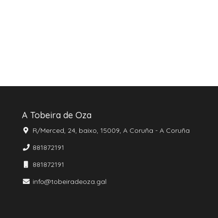
A Tobeira de Oza
R/Merced, 24, baixo, 15009, A Coruña - A Coruña
881872191
881872191
info@tobeiradeoza.gal