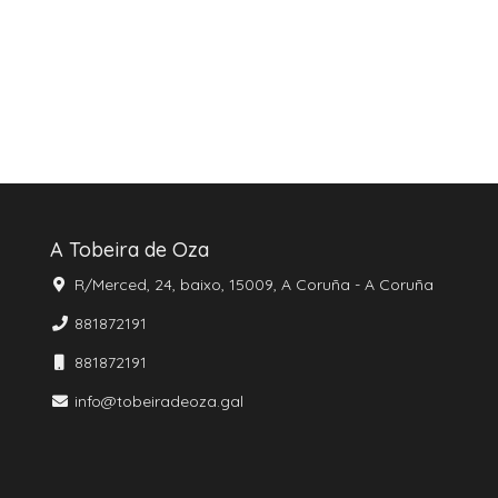
A Tobeira de Oza
R/Merced, 24, baixo, 15009, A Coruña - A Coruña
881872191
881872191
info@tobeiradeoza.gal