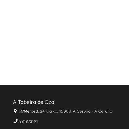
A Tobeira de Oza
R/Merced, 24, baixo, 15009, A Coruña - A Coruña
881872191