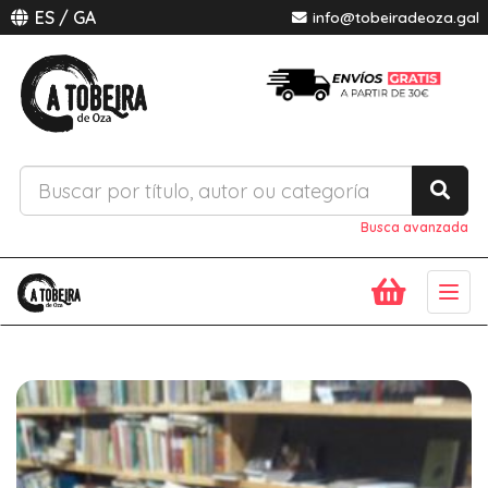
ES
/
GA
info@tobeiradeoza.gal
Busca avanzada
Togg
navig