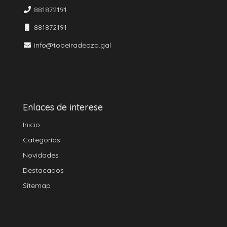
881872191
881872191
info@tobeiradeoza.gal
Enlaces de interese
Inicio
Categorías
Novidades
Destacados
Sitemap