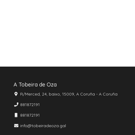
A Tobeira de Oza
R/Merced, 24, baixo, 15009, A Coruña - A Coruña
881872191
881872191
info@tobeiradeoza.gal