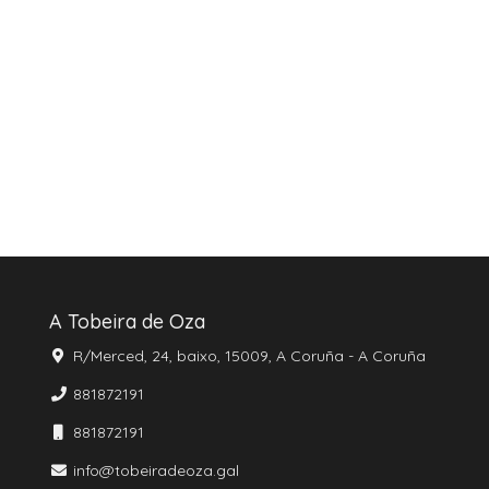
A Tobeira de Oza
R/Merced, 24, baixo, 15009, A Coruña - A Coruña
881872191
881872191
info@tobeiradeoza.gal