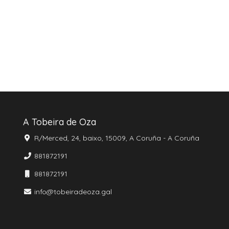
A Tobeira de Oza
R/Merced, 24, baixo, 15009, A Coruña - A Coruña
881872191
881872191
info@tobeiradeoza.gal