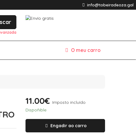
info@tobeiradeoza.gal
scar
avanzada
O meu carro
11.00€
Imposto incluído
Dispoñible
STRO
Engadir ao carro