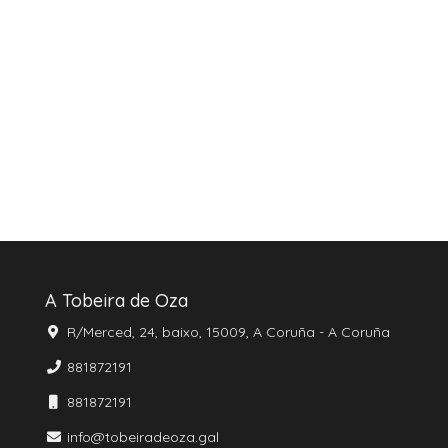
A Tobeira de Oza
R/Merced, 24, baixo, 15009, A Coruña - A Coruña
881872191
881872191
info@tobeiradeoza.gal