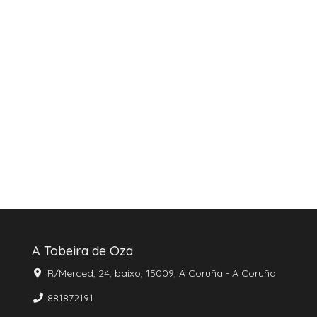
A Tobeira de Oza
R/Merced, 24, baixo, 15009, A Coruña - A Coruña
881872191