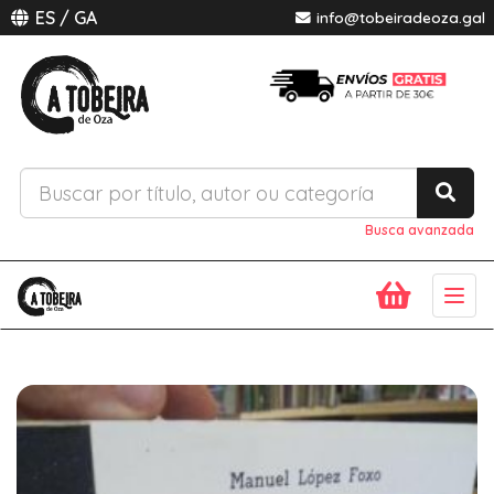
ES
/
GA
info@tobeiradeoza.gal
Busca avanzada
Togg
navig