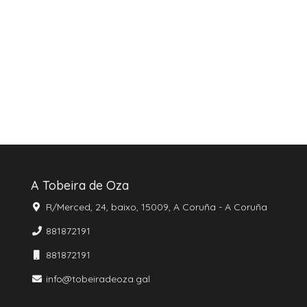
A Tobeira de Oza
R/Merced, 24, baixo, 15009, A Coruña - A Coruña
881872191
881872191
info@tobeiradeoza.gal