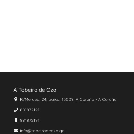
A Tobeira de Oza
R/Merced, 24, baixo, 15009, A Coruña - A Coruña
881872191
881872191
info@tobeiradeoza.gal