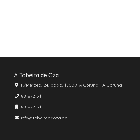
A Tobeira de Oza
R/Merced, 24, baixo, 15009, A Coruña - A Coruña
881872191
881872191
info@tobeiradeoza.gal