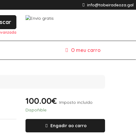
info@tobeiradeoza.gal
scar
avanzada
O meu carro
100.00€
Imposto incluído
Dispoñible
Engadir ao carro