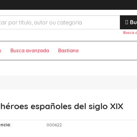
Bu
Busca 
s
Busca avanzada
Bastiana
 héroes españoles del siglo XIX
ncia:
000622