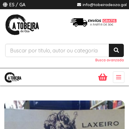
ES
/
GA
info@tobeiradeoza.gal
Busca avanzada
Togg
navig