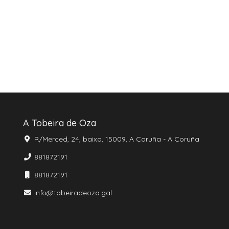
A Tobeira de Oza
R/Merced, 24, baixo, 15009, A Coruña - A Coruña
881872191
881872191
info@tobeiradeoza.gal