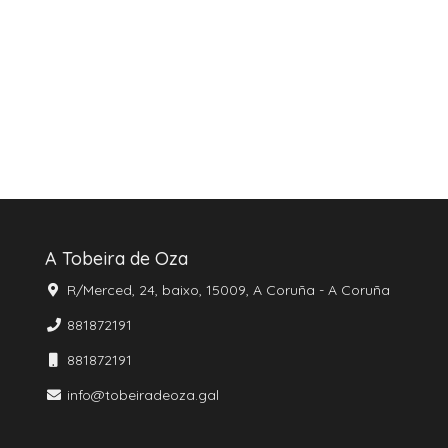
A Tobeira de Oza
R/Merced, 24, baixo, 15009, A Coruña - A Coruña
881872191
881872191
info@tobeiradeoza.gal