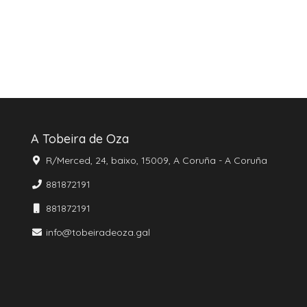
A Tobeira de Oza
R/Merced, 24, baixo, 15009, A Coruña - A Coruña
881872191
881872191
info@tobeiradeoza.gal