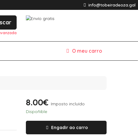
info@tobeiradeoza.gal
scar
avanzada
O meu carro
8.00€
Imposto incluído
Dispoñible
Engadir ao carro