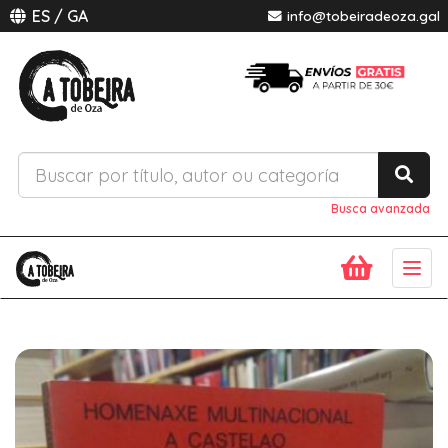
ES
/
GA
info@tobeiradeoza.gal
Busca avanzada
Togg
navig