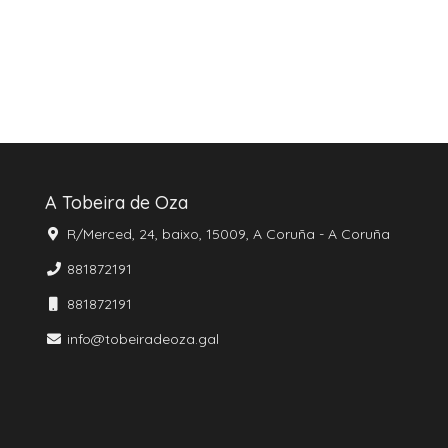
A Tobeira de Oza
R/Merced, 24, baixo, 15009, A Coruña - A Coruña
881872191
881872191
info@tobeiradeoza.gal