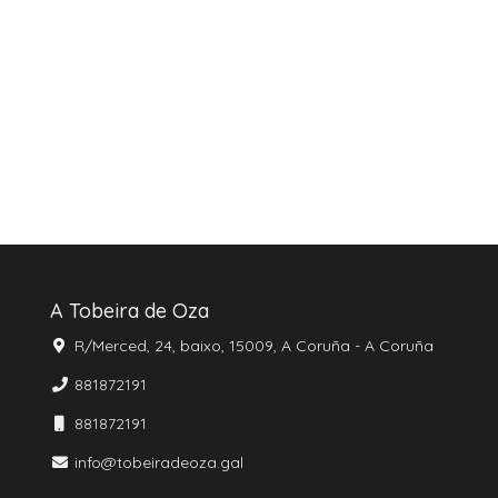
A Tobeira de Oza
R/Merced, 24, baixo, 15009, A Coruña - A Coruña
881872191
881872191
info@tobeiradeoza.gal