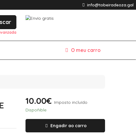
info@tobeiradeoza.gal
scar
avanzada
O meu carro
10.00€
Imposto incluído
E
Dispoñible
Engadir ao carro