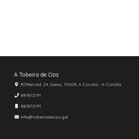
A Tobeira de Oza
R/Merced, 24, baixo, 15009, A Coruña - A Coruña
881872191
881872191
info@tobeiradeoza.gal