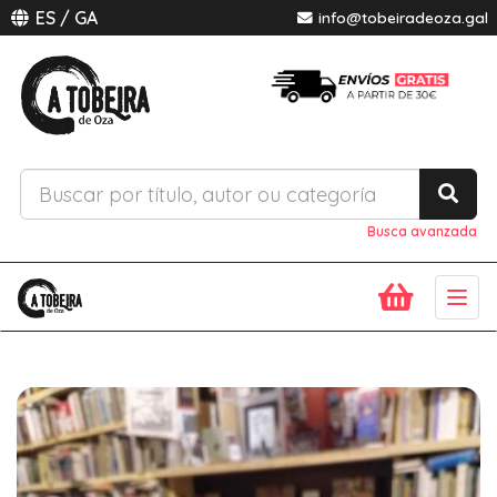
ES
/
GA
info@tobeiradeoza.gal
Busca avanzada
Togg
navig