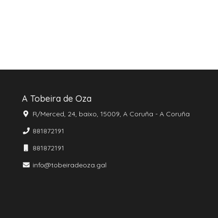
A Tobeira de Oza
R/Merced, 24, baixo, 15009, A Coruña - A Coruña
881872191
881872191
info@tobeiradeoza.gal