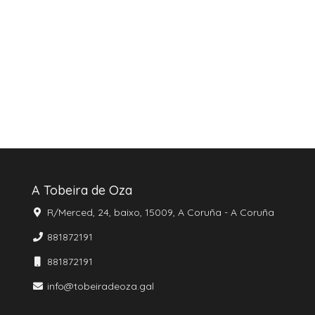
A Tobeira de Oza
R/Merced, 24, baixo, 15009, A Coruña - A Coruña
881872191
881872191
info@tobeiradeoza.gal