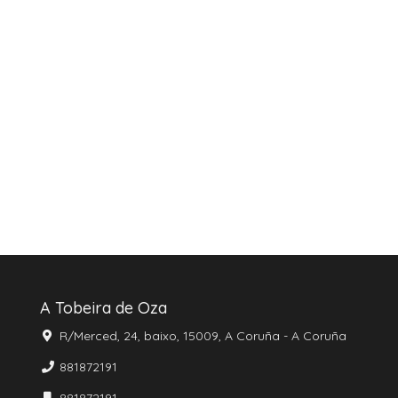
A Tobeira de Oza
R/Merced, 24, baixo, 15009, A Coruña - A Coruña
881872191
881872191