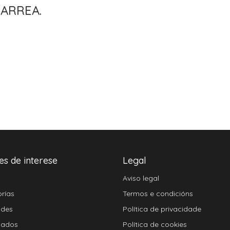
LARREA.
es de interese
Legal
Aviso legal
rías
Termos e condicións
ades
Política de privacidade
cados
Política de cookies