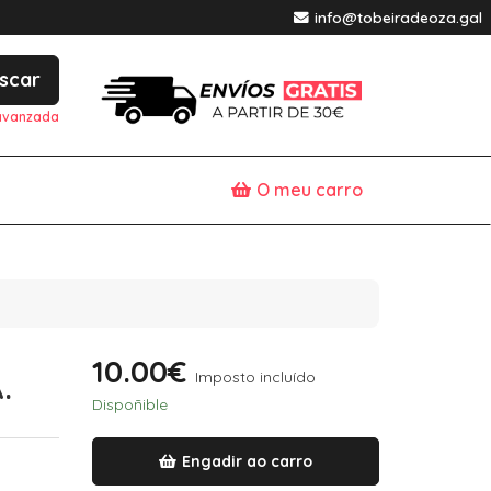
info@tobeiradeoza.gal
scar
avanzada
O meu carro
10.00€
Imposto incluído
.
Dispoñible
Engadir ao carro