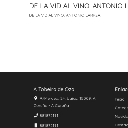
DE LA VID AL VINO. ANTONIO 
DE LA VID AL VINO. ANTONIO LARREA.
A Tobeira de Oza
Enlac
R/Merced, 24, baixo, 15009, A
Inicio
Coruña - A Coruña
Catego
881872191
Novid
Desta
881872191