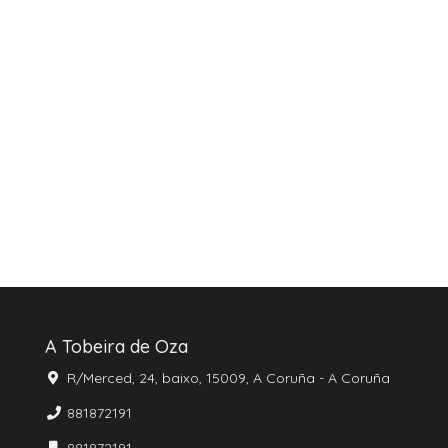
A Tobeira de Oza
R/Merced, 24, baixo, 15009, A Coruña - A Coruña
881872191
881872191