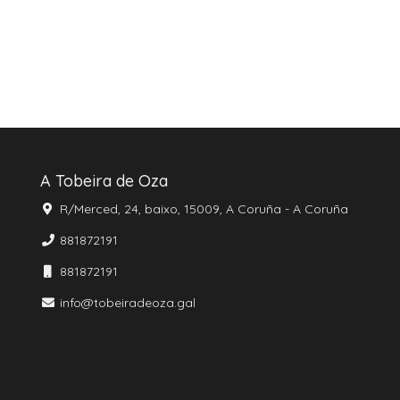
A Tobeira de Oza
R/Merced, 24, baixo, 15009, A Coruña - A Coruña
881872191
881872191
info@tobeiradeoza.gal