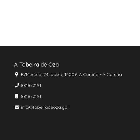
A Tobeira de Oza
R/Merced, 24, baixo, 15009, A Coruña - A Coruña
881872191
881872191
info@tobeiradeoza.gal