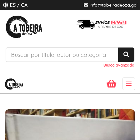
ES
/
GA
info@tobeiradeoza.gal
Busca avanzada
Togg
navig