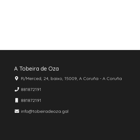
A Tobeira de Oza
R/Merced, 24, baixo, 15009, A Coruña - A Coruña
881872191
881872191
info@tobeiradeoza.gal