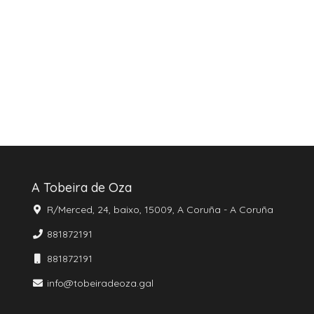
A Tobeira de Oza
R/Merced, 24, baixo, 15009, A Coruña - A Coruña
881872191
881872191
info@tobeiradeoza.gal