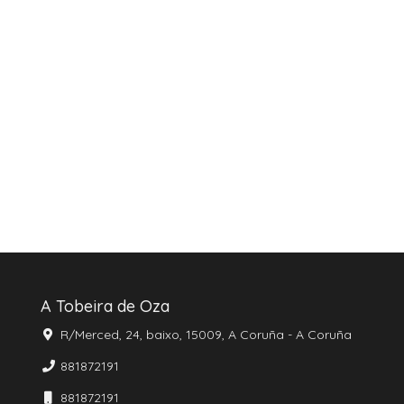
A Tobeira de Oza
R/Merced, 24, baixo, 15009, A Coruña - A Coruña
881872191
881872191