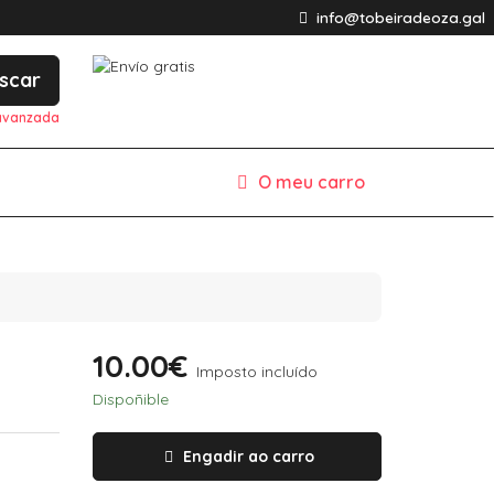
info@tobeiradeoza.gal
scar
avanzada
O meu carro
10.00€
Imposto incluído
Dispoñible
Engadir ao carro