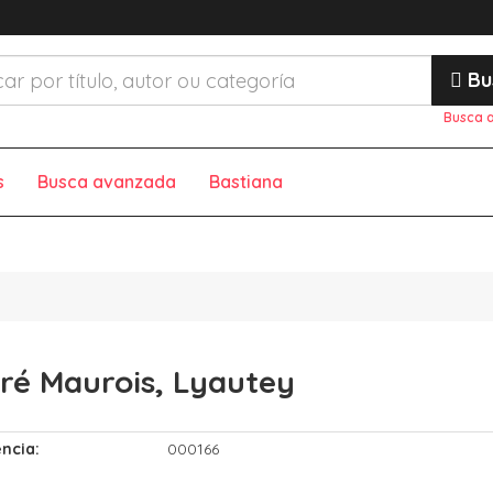
Bu
Busca 
s
Busca avanzada
Bastiana
ré Maurois, Lyautey
ncia:
000166