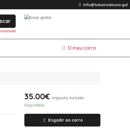
info@tobeiradeoza.gal
scar
avanzada
O meu carro
35.00€
Imposto incluído
Dispoñible
Engadir ao carro