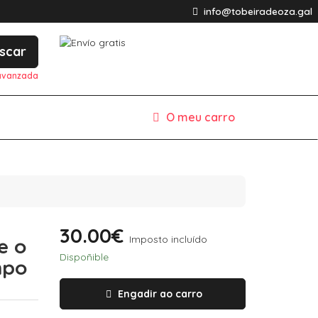
info@tobeiradeoza.gal
scar
avanzada
O meu carro
30.00€
Imposto incluído
e o
Dispoñible
mpo
Engadir ao carro