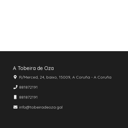
A Tobeira de Oza
R/Merced, 24, baixo, 15009, A Coruña - A Coruña
881872191
881872191
info@tobeiradeoza.gal