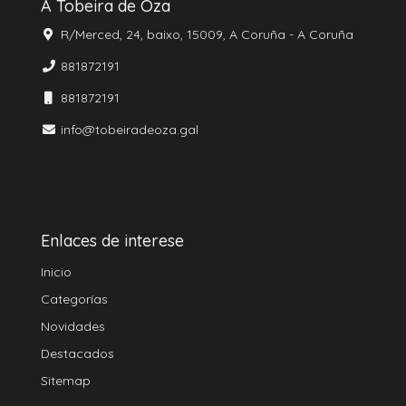
A Tobeira de Oza
R/Merced, 24, baixo, 15009, A Coruña - A Coruña
881872191
881872191
info@tobeiradeoza.gal
Enlaces de interese
Inicio
Categorías
Novidades
Destacados
Sitemap