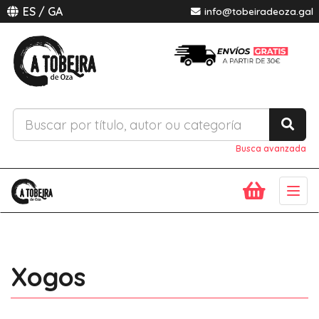
ES
/
GA
info@tobeiradeoza.gal
Busca avanzada
Togg
navig
Xogos